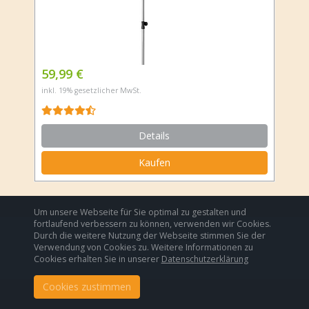
59,99 €
inkl. 19% gesetzlicher MwSt.
Details
Kaufen
Um unsere Webseite für Sie optimal zu gestalten und
fortlaufend verbessern zu können, verwenden wir Cookies.
Durch die weitere Nutzung der Webseite stimmen Sie der
Copyright - Blog Title
Verwendung von Cookies zu. Weitere Informationen zu
Impressum
Datenschutzerklärung
Cookies erhalten Sie in unserer
Datenschutzerklärung
Cookies zustimmen