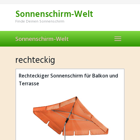
Skip
to
Sonnenschirm-Welt
main
content
Finde Deinen Sonnenschirm
Sonnenschirm-Welt
Toggle
navigation
rechteckig
Rechteckiger Sonnenschirm für Balkon und
Terrasse