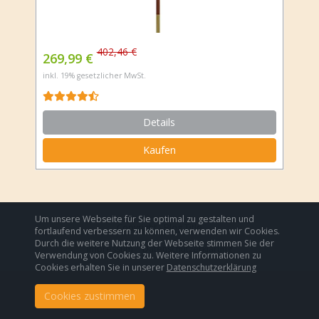
402,46 €
269,99 €
inkl. 19% gesetzlicher MwSt.
Details
Kaufen
Um unsere Webseite für Sie optimal zu gestalten und
Copyright - Blog Title
fortlaufend verbessern zu können, verwenden wir Cookies.
Durch die weitere Nutzung der Webseite stimmen Sie der
Impressum
Datenschutzerklärung
Verwendung von Cookies zu. Weitere Informationen zu
Cookies erhalten Sie in unserer
Datenschutzerklärung
Cookies zustimmen