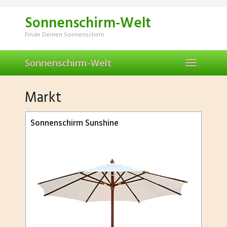
Skip
to
Sonnenschirm-Welt
main
content
Finde Deinen Sonnenschirm
Sonnenschirm-Welt
Toggle
navigation
Markt
Sonnenschirm Sunshine